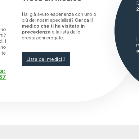
D
2
Hai già avuto esperienza con uno o
più dei nostri specialisti?
Cerca il
medico che ti ha visitato in
rio
precedenza
e la lista delle
ti?
prestazioni erogate.
I
ci
, i
m
nno
a
r te
Lista dei medici
a:
37