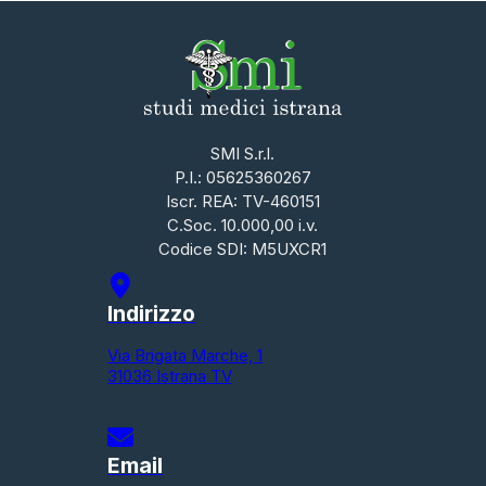
SMI S.r.l.
P.I.: 05625360267
Iscr. REA: TV-460151
C.Soc. 10.000,00 i.v.
Codice SDI: M5UXCR1
Indirizzo
Via Brigata Marche, 1
31036 Istrana TV
Email