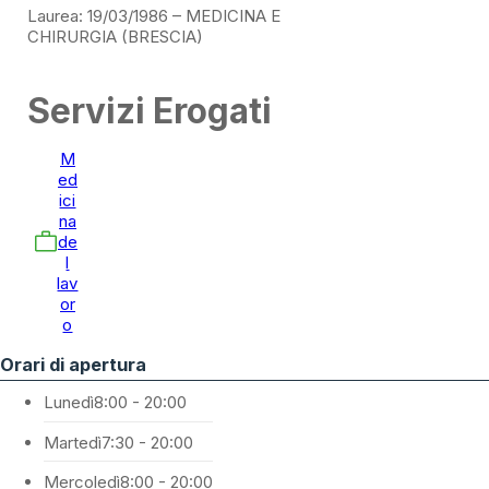
Laurea: 19/03/1986 – MEDICINA E
CHIRURGIA (BRESCIA)
Servizi Erogati
M
ed
ici
na
de
l
lav
or
o
Orari di apertura
Lunedì
8:00 - 20:00
Martedì
7:30 - 20:00
Mercoledì
8:00 - 20:00